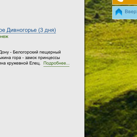
Ввер
е Дивногорье (3 дня)
онеж
 Дону - Белогорский пещерный
ыкина гора - замок принцессы
ина кружевной Елец.
Подробнее...