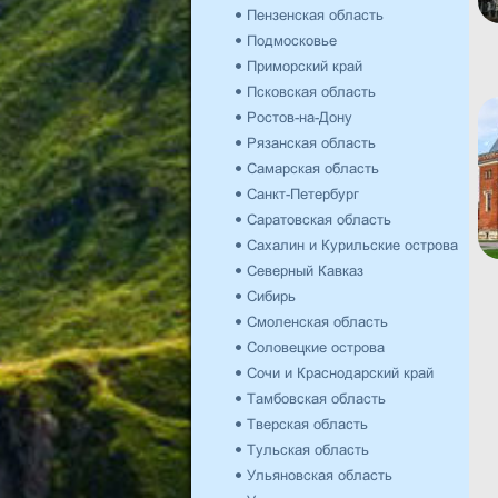
Пензенская область
Подмосковье
Приморский край
Псковская область
Ростов-на-Дону
Рязанская область
Самарская область
Санкт-Петербург
Саратовская область
Сахалин и Курильские острова
Северный Кавказ
Сибирь
Смоленская область
Соловецкие острова
Сочи и Краснодарский край
Тамбовская область
Тверская область
Тульская область
Ульяновская область