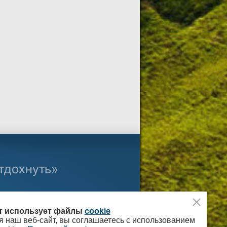
отдохнуть»
авиабилеты
йт использует файлы
cookie
ж/д билеты
я наш веб-сайт, вы соглашаетесь с использованием
туристическая страховка