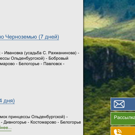
о Черноземью (7 дней)
- Ивановка (усадьба С. Рахманинова) -
цессы Ольденбургской) - Бобровый
марово - Белогорье - Павловск -
4 дня)
амок принцессы Ольденбургской) -
Рассылк
- Дивногорье - Костомарово - Белогорье
нее...