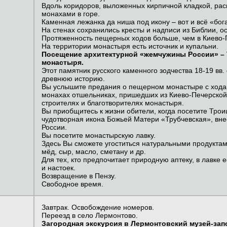
Вдоль коридоров, выложенных кирпичной кладкой, рас
монахами в горе.
Каменная лежанка да ниша под икону – вот и всё «бога
На стенах сохранились кресты и надписи из Библии, о
Протяженность пещерных ходов больше, чем в Киево-
На территории монастыря есть источник и купальни.
Посещение архитектурной «жемчужины России» – 
монастыря.
Этот памятник русского каменного зодчества 18-19 вв
древнюю историю.
Вы услышите предания о пещерном монастыре с хода
монахах отшельниках, пришедших из Киево-Печерской 
строителях и благотворителях монастыря.
Вы приобщитесь к жизни обители, когда посетите Трои
чудотворная икона Божьей Матери «Трубчевская», вне
России.
Вы посетите монастырскую лавку.
Здесь Вы сможете угоститься натуральными продуктам
мёд, сыр, масло, сметану и др.
Для тех, кто предпочитает природную аптеку, в лавке
и настоек.
Возвращение в Пензу.
Свободное время.
Завтрак. Освобождение номеров.
Переезд в село Лермонтово.
Загородная экскурсия в Лермонтовский музей-зап