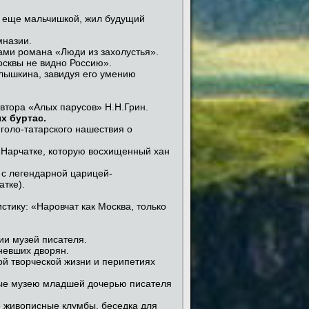
ем еще мальчишкой, жил будущий
мназии.
ми романа «Люди из захолустья».
Москвы не видно Россию».
лышкина, завидуя его умению
автора «Алых парусов» Н.Н.Грин.
ых буртас.
голо-татарского нашествия о
 Нарчатке, которую восхищенный хан
а с легендарной царицей-
атке).
тику: «Наровчат как Москва, только
ии музей писателя.
невших дворян.
ой творческой жизни и перипетиях
ые музею младшей дочерью писателя
е живописные клумбы, беседка для