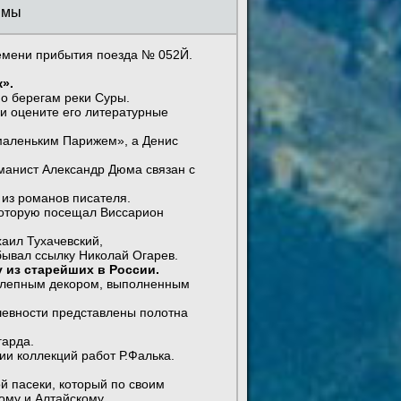
ммы
ремени прибытия поезда № 052Й.
».
по берегам реки Суры.
 и оцените его литературные
«маленьким Парижем», а Денис
оманист Александр Дюма связан с
 из романов писателя.
 которую посещал Виссарион
аил Тухачевский,
бывал ссылку Николай Огарев.
 из старейших в России.
м лепным декором, выполненным
шевности представлены полотна
гарда.
ии коллекций работ Р.Фалька.
й пасеки, который по своим
ому и Алтайскому.