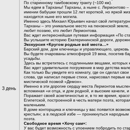
По старинному тамбовскому тракту (~100 км).
Мы едем в Тарханы! Тарханы, а ныне с. Лермонтово – 
имении бабушки прошли 12 лет короткой, но яркой жиз
находится ныне его могила.
Именно здесь Михаил Юрьевич начал свой литературны
Тарханы – это уникальное место на пензенской земле, 
любит поэзию, кто любит Лермонтова.
Вас ждет интереснейшая путевая информация «По ста
Вы услышите историю Екатерининской дороги, дорожн
Экскурсия «Кругом родные всё места…»
Барский дом, дом ключницы и управляющего, церковь 
Вы будете очарованы атмосферой 19 века, посетив ба
усадьбы.
Здесь вы встретитесь с подлинными вещами, которых к
Вас ждет удивительное погружение в мир детства мал
Как только Вы увидите его комнату, где он сделал сво
слова, где написал первые стихи, нарисовал первые к
мистической поэмой «Демон».
Именно в эти дорогие сердцу места Лермонтов мыслен
3 день
вспоминая «и отца, и дом родной, и высокие качели, и 
Поражает своей аскетичностью и, в то же время, кра
Египетской, построенной в честь матери поэта, котора
маленьким.
В доме конторщика и ключницы у вас появится возмож
крестьян; а в людской избе — проникнуться народным
поэта.
Свободное время «Хочу сам»:
У вас будет возможность с упоением побродить по ста