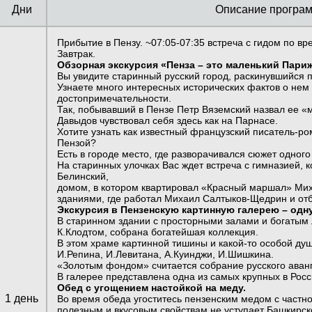
Дни
Описание програ
Прибытие в Пензу. ~07:05-07:35 встреча с гидом по в
Завтрак.
Обзорная экскурсия «Пенза – это маленький Париж
Вы увидите старинный русский город, раскинувшийся 
Узнаете много интересных исторических фактов о нем
достопримечательности.
Так, побывавший в Пензе Петр Вяземский назвал ее 
Давыдов чувствовал себя здесь как на Парнасе.
Хотите узнать как известный французский писатель-р
Пензой?
Есть в городе место, где разворачивался сюжет одного
На старинных улочках Вас ждет встреча с гимназией,
Белинский,
домом, в котором квартировал «Красный маршал» Мих
зданиями, где работал Михаил Салтыков-Щедрин и от
Экскурсия в Пензенскую картинную галерею – одну
В старинном здании с просторными залами и богаты
К.Клодтом, собрана богатейшая коллекция.
В этом храме картинной тишины и какой-то особой ду
И.Репина, И.Левитана, А.Куинджи, И.Шишкина.
«Золотым фондом» считается собрание русского аван
В галерее представлена одна из самых крупных в Росс
Обед с угощением настойкой на меду.
1 день
Во время обеда угоститесь пензенским медом с частно
полезным и вкусовым свойствам не уступает Башкирск