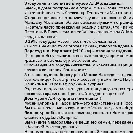
Экскурсия и чаепитие в музее А.Г.Малышкина.
Здесь, в доме построенном отцом, с 1898 года, совс
известный писатель Александр Георгиевич Малышкин.
Сюда он приезжал на каникулы, учась в пензенской ги
Мокшану Малышкин обязан самыми лучшими страница
Писатель часто приезжал на родину, считая, что «из 
Писатель В.Пикуль считал себя последователем А. Ма
владеть словом.
В 1995 году дом-музей посетил А. Солженицын.
«Было в нем что то от героев Грина», говорила вдова 
Переезд в с. Наровчат (~110 км) – страну загадочн
По дороге Вы услышите красивые легенды времен мон
красивых и смелых буртасах-воинах.
О исчезнувшем городе-княжестве, о красавице царице
назвал «женщиной-богатырем».
А в конце пути на берегу реки Мокши Вас ждет встреч
воительницей (осмотр и фотосессия у памятника Нарч
Прибытие в Наровчат, родину А.Куприна.
Родному городку писатель дал интригующую характерис
несколько красивее». Приезжайте удостовериться!
Дом-музей А.И.Куприна приглашает!
Музей Куприна в Наровчате – это единственный в Росс
Вы окажетесь в очень скромной обстановке дома обед
Литературно-бытовая экспозиция расскажет Вам о ярк
сложной судьбы А.Куприна.
Вы увидите мемориальные вещи его семьи, переданн
– Ксенией Александровной.
Непременно загляните во внутренний дворик дома, гд