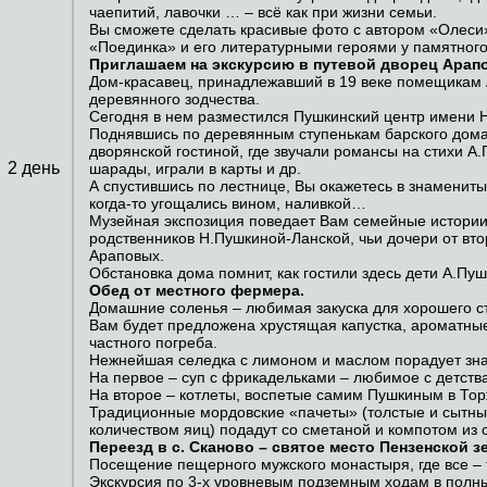
чаепитий, лавочки … – всё как при жизни семьи.
Вы сможете сделать красивые фото с автором «Олеси»
«Поединка» и его литературными героями у памятного
Приглашаем на экскурсию в путевой дворец Арап
Дом-красавец, принадлежавший в 19 веке помещикам
деревянного зодчества.
Сегодня в нем разместился Пушкинский центр имени 
Поднявшись по деревянным ступенькам барского дома
дворянской гостиной, где звучали романсы на стихи А.
2 день
шарады, играли в карты и др.
А спустившись по лестнице, Вы окажетесь в знамениты
когда-то угощались вином, наливкой…
Музейная экспозиция поведает Вам семейные истории
родственников Н.Пушкиной-Ланской, чьи дочери от вто
Араповых.
Обстановка дома помнит, как гостили здесь дети А.Пу
Обед от местного фермера.
Домашние соленья – любимая закуска для хорошего с
Вам будет предложена хрустящая капустка, ароматные
частного погреба.
Нежнейшая селедка с лимоном и маслом порадует зна
На первое – суп с фрикадельками – любимое с детств
На второе – котлеты, воспетые самим Пушкиным в Тор
Традиционные мордовские «пачеты» (толстые и сытны
количеством яиц) подадут со сметаной и компотом из 
Переезд в с. Сканово – святое место Пензенской з
Посещение пещерного мужского монастыря, где все – 
Экскурсия по 3-х уровневым подземным ходам в полны