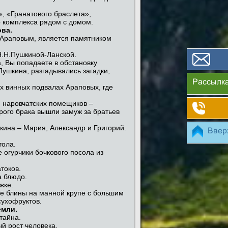
, «Гранатового браслета»,
 комплекса рядом с домом.
ова.
 Араповым, является памятником
Н.Н.Пушкиной-Ланской.
, Вы попадаете в обстановку
Пушкина, разгадывались загадки,
Рассылк
х винных подвалах Араповых, где
 наровчатских помещиков –
рого брака вышли замуж за братьев
шкина – Мария, Александр и Григорий.
Ввер
тола.
 огурчики бочкового посола из
токов.
а блюдо.
жке.
е блины на манной крупе с большим
сухофруктов.
емли.
тайна.
й рост человека.