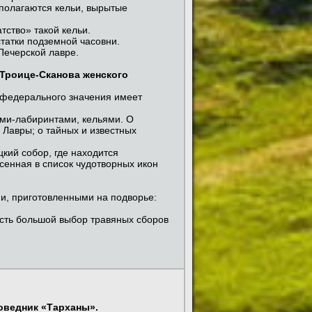
полагаются кельи, вырытые
тство» такой кельи.
статки подземной часовни.
Печерской лавре.
Троице-Сканова женского
. федерального значения имеет
ми-лабиринтами, кельями. О
Лавры; о тайных и известных
цкий собор, где находится
сенная в список чудотворных икон
и, приготовленными на подворье:
 есть большой выбор травяных сборов
оведник «Тарханы».