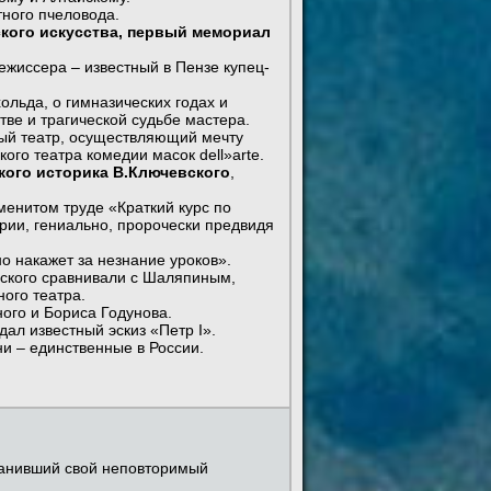
тного пчеловода.
ского искусства, первый мемориал
ежиссера – известный в Пензе купец-
льда, о гимназических годах и
тве и трагической судьбе мастера.
ный театр, осуществляющий мечту
ого театра комедии масок dell»arte.
кого историка В.Ключевского
,
менитом труде «Краткий курс по
рии, гениально, пророчески предвидя
о накажет за незнание уроков».
вского сравнивали с Шаляпиным,
ого театра.
ого и Бориса Годунова.
ал известный эскиз «Петр I».
ни – единственные в России.
ранивший свой неповторимый