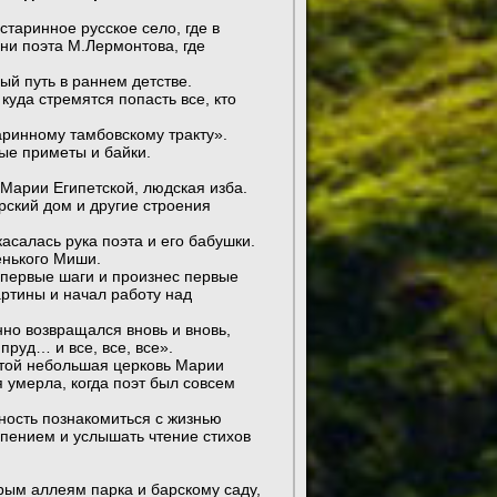
старинное русское село, где в
ни поэта М.Лермонтова, где
й путь в раннем детстве.
куда стремятся попасть все, кто
ринному тамбовскому тракту».
ые приметы и байки.
Марии Египетской, людская изба.
рский дом и другие строения
асалась рука поэта и его бабушки.
енького Миши.
и первые шаги и произнес первые
артины и начал работу над
но возвращался вновь и вновь,
пруд… и все, все, все».
сотой небольшая церковь Марии
я умерла, когда поэт был совсем
ность познакомиться с жизнью
 пением и услышать чтение стихов
рым аллеям парка и барскому саду,