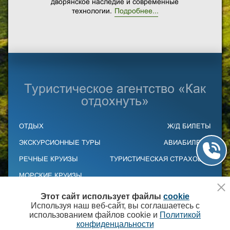
дворянское наследие и современные
технологии.
Подробнее...
Туристическое агентство «Как
отдохнуть»
ОТДЫХ
Ж/Д БИЛЕТЫ
ЭКСКУРСИОННЫЕ ТУРЫ
АВИАБИЛЕТЫ
РЕЧНЫЕ КРУИЗЫ
ТУРИСТИЧЕСКАЯ СТРАХОВКА
МОРСКИЕ КРУИЗЫ
Политика конфиденциальности и защиты
Этот сайт использует файлы
cookie
информации
Используя наш веб-сайт, вы соглашаетесь с
Согласие на обработку персональных данных,
использованием файлов cookie и
Политикой
содержащихся в файлах Cookies.
конфиденцальности